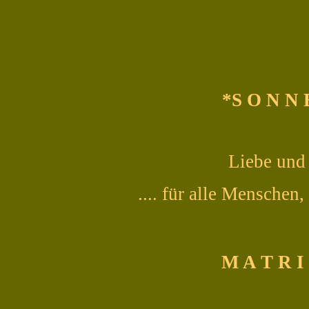
*S O N N 
Liebe und 
.... für alle Menschen
M A T R I