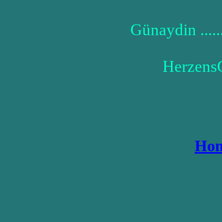
Günaydin .....
Herzens
Ho