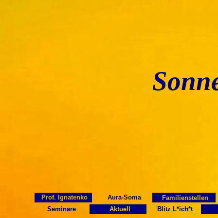
Sonn
Prof. Ignatenko
Aura-Soma
Familienstellen
Seminare
Aktuel
l
Blitz L*ich*t